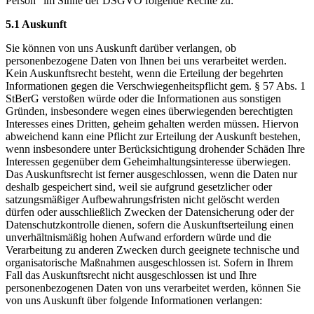
Person“ im Sinne der DSGVO folgende Rechte zu:
5.1 Auskunft
Sie können von uns Auskunft darüber verlangen, ob
personenbezogene Daten von Ihnen bei uns verarbeitet werden.
Kein Auskunftsrecht besteht, wenn die Erteilung der begehrten
Informationen gegen die Verschwiegenheitspflicht gem. § 57 Abs. 1
StBerG verstoßen würde oder die Informationen aus sonstigen
Gründen, insbesondere wegen eines überwiegenden berechtigten
Interesses eines Dritten, geheim gehalten werden müssen. Hiervon
abweichend kann eine Pflicht zur Erteilung der Auskunft bestehen,
wenn insbesondere unter Berücksichtigung drohender Schäden Ihre
Interessen gegenüber dem Geheimhaltungsinteresse überwiegen.
Das Auskunftsrecht ist ferner ausgeschlossen, wenn die Daten nur
deshalb gespeichert sind, weil sie aufgrund gesetzlicher oder
satzungsmäßiger Aufbewahrungsfristen nicht gelöscht werden
dürfen oder ausschließlich Zwecken der Datensicherung oder der
Datenschutzkontrolle dienen, sofern die Auskunftserteilung einen
unverhältnismäßig hohen Aufwand erfordern würde und die
Verarbeitung zu anderen Zwecken durch geeignete technische und
organisatorische Maßnahmen ausgeschlossen ist. Sofern in Ihrem
Fall das Auskunftsrecht nicht ausgeschlossen ist und Ihre
personenbezogenen Daten von uns verarbeitet werden, können Sie
von uns Auskunft über folgende Informationen verlangen: